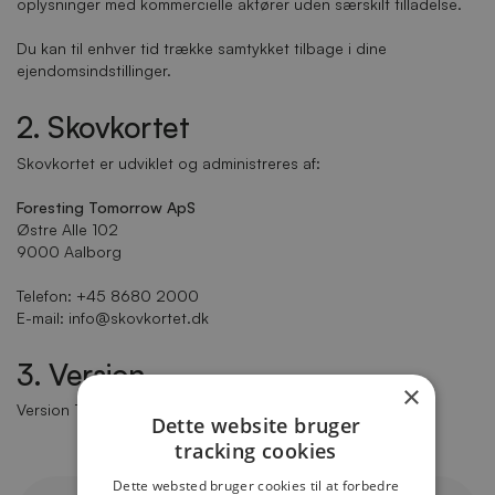
oplysninger med kommercielle aktører uden særskilt tilladelse.
Du kan til enhver tid trække samtykket tilbage i dine
ejendomsindstillinger.
2. Skovkortet
Skovkortet er udviklet og administreres af:
Foresting Tomorrow ApS
Østre Alle 102
9000 Aalborg
Telefon: +45 8680 2000
E-mail: info@skovkortet.dk
3. Version
×
Version 1.0 – lanceret 27. marts 2025
Dette website bruger
tracking cookies
Dette websted bruger cookies til at forbedre