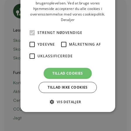
brugeroplevelsen. Ved at bruge vores
hjemmeside accepterer du alle cookies i
overensstemmelse med vores cookiepolitik.
Detaljer
Løsninger
STRENGT NØDVENDIGE
Skovejeren
YDEEVNE
MÅLRETNING AF
Skovforvalteren
UKLASSIFICEREDE
Skovenheden
Funktioner
TILLAD COOKIES
Kort- og bevoksningsdata
TILLAD IKKE COOKIES
Aktivitets- og opgavestyring
Certificering
VIS DETALJER
CO2-opgørelse
Jagt
Strengt nødvendige
Ydeevne