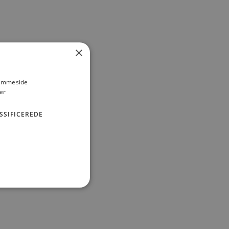
pdateret og i overensstemmelse
ueligt sted og del nemt med
×
samarbejdet.
edre Skovkortet.dk, så du altid
hjemmeside
er
ateringer i forhold til natur- og
SSIFICEREDE
Skovejeren
Skovforvalteren
Skovenheden
n ikke bruges korrekt uden