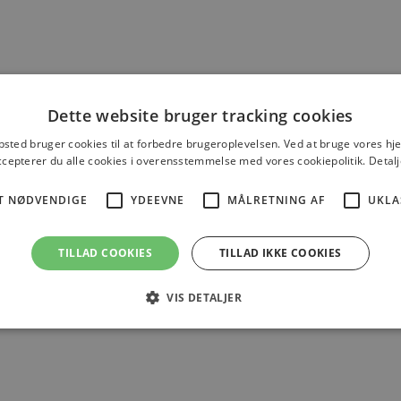
arbejde mod en certificering er 100% o
med gældende krav.
Hold alt dokumentation samlet ét oversk
forvaltere eller myndigheder for at lette 
Dette website bruger tracking cookies
Vi arbejder konstant på at udvikle og forb
sted bruger cookies til at forbedre brugeroplevelsen. Ved at bruge vores 
ccepterer du alle cookies i overensstemmelse med vores cookiepolitik.
Detalj
har adgang til de nyeste funktioner og opd
kulturværdier.
T NØDVENDIGE
YDEEVNE
MÅLRETNING AF
UKLA
TILLAD COOKIES
TILLAD IKKE COOKIES
VIS DETALJER
n specifik løsning, kan du
orm tilbyder en række
de enkle og komplekse
Strengt nødvendige
Ydeevne
Målretning af
Uklassificerede
 tillader kernewebsfunktionalitet såsom bruger login og kontostyring. Hjemmesiden ka