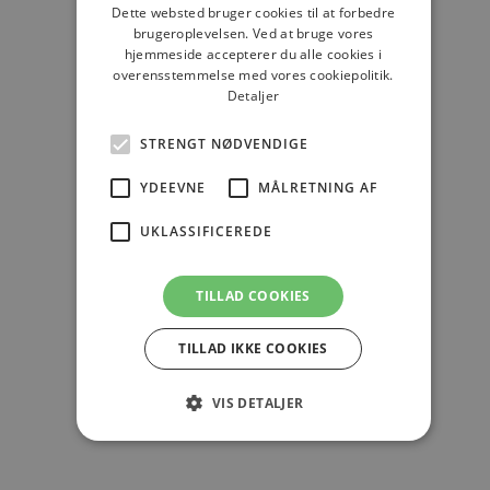
Dette websted bruger cookies til at forbedre
foreninger, styrelser, virksomheder og
brugeroplevelsen. Ved at bruge vores
fagpersoner deler vigtige emner og
hjemmeside accepterer du alle cookies i
nyheder.
overensstemmelse med vores cookiepolitik.
Detaljer
Hvad har været din største
STRENGT NØDVENDIGE
udfordring som skovejer?
YDEEVNE
MÅLRETNING AF
Min største udfordring har været at
UKLASSIFICEREDE
balancere de mange formål med
skovdrift, samtidig med at jeg skal holde
styr på dokumentationen og
TILLAD COOKIES
rentabiliteten.
TILLAD IKKE COOKIES
Da jeg ikke har en formel
skovbrugsuddannelse, har jeg brugt
VIS DETALJER
meget tid på at lære af skovforvaltere
og erfarne skovejere.
Strengt nødvendige
Ydeevne