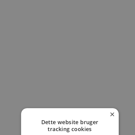
gennem Skovkortet.
Skovkortet.dk
Hvor og hvordan finder du
inspiration til skovdrift?
Jeg finder primært inspiration til
skovdrift gennem mit netværk af
erfarne skovejere og min skovforvalter.
Derudover holder jeg mig opdateret ved
×
at læse
SKOVEN
, Dansk Skovforenings
Dette website bruger
magasin, og følge relevante
tracking cookies
opdateringer på LinkedIn, hvor