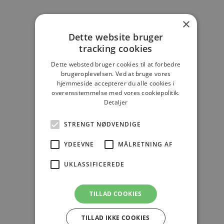
Webinar
bookmark
×
Portræt
bookmark
Dette website bruger
tracking cookies
Natur
bookmark
Dette websted bruger cookies til at forbedre
brugeroplevelsen. Ved at bruge vores
hjemmeside accepterer du alle cookies i
Produkt
bookmark
overensstemmelse med vores cookiepolitik.
Detaljer
Firma
bookmark
STRENGT NØDVENDIGE
YDEEVNE
MÅLRETNING AF
Samarbejder
bookmark
UKLASSIFICEREDE
Tags
TILLAD COOKIES
Webinar
Firma
Program
Samarbejder
Nyhed
TILLAD IKKE COOKIES
Udvikling